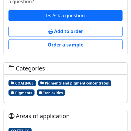
a question?
Ask a question
Add to order
Order a sample
Categories
COATINGS
Pigments and pigment concentrates
Pigments
Iron oxides
Areas of application
COATINGS