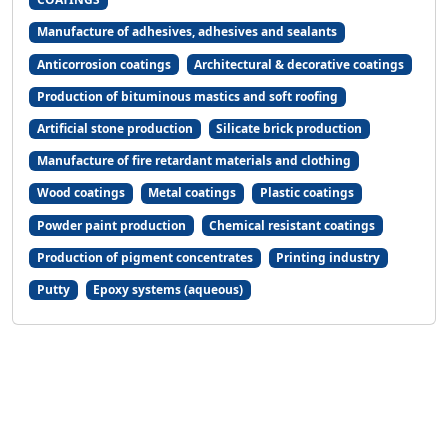
Manufacture of adhesives, adhesives and sealants
Anticorrosion coatings
Architectural & decorative coatings
Production of bituminous mastics and soft roofing
Artificial stone production
Silicate brick production
Manufacture of fire retardant materials and clothing
Wood coatings
Metal coatings
Plastic coatings
Powder paint production
Chemical resistant coatings
Production of pigment concentrates
Printing industry
Putty
Epoxy systems (aqueous)