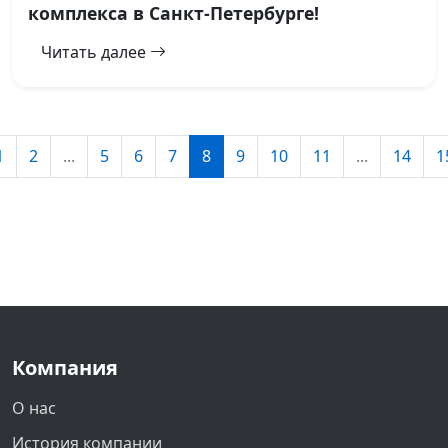
комплекса в Санкт-Петербурге!
Читать далее
1
2
...
5
6
7
8
9
10
11
...
14
1
Компания
О нас
История компании