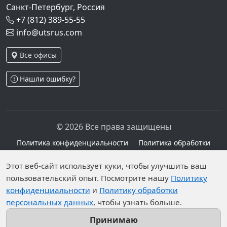
Санкт-Петербург, Россия
+7 (812) 389-55-55
info@utsrus.com
Все офисы
Нашли ошибку?
© 2026 Все права защищены
Политика конфиденциальности
Политика обработки
персональных данных
Персональные данные опубликованы на сайте при
Этот веб-сайт использует куки, чтобы улучшить ваш
пользовательский опыт. Посмотрите нашу
Политику
наличии правовых оснований в соответствии с ч.1
конфиденциальности
и
Политику обработки
ст.6 и ст.10.1 152-ФЗ. Субъектами установлены
персональных данных
, чтобы узнать больше.
запреты на обработку неограниченных кругом лиц
опубликованных персональных данных.
Принимаю