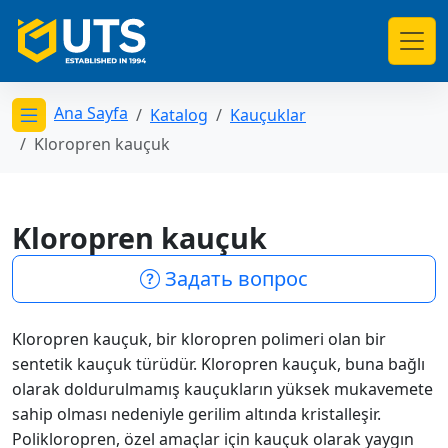
Ana Sayfa
Katalog
Kauçuklar
Открыть меню категорий
Kloropren kauçuk
Kloropren kauçuk
Задать вопрос
Kloropren kauçuk, bir kloropren polimeri olan bir
sentetik kauçuk türüdür. Kloropren kauçuk, buna bağlı
olarak doldurulmamış kauçukların yüksek mukavemete
sahip olması nedeniyle gerilim altında kristalleşir.
Polikloropren, özel amaçlar için kauçuk olarak yaygın