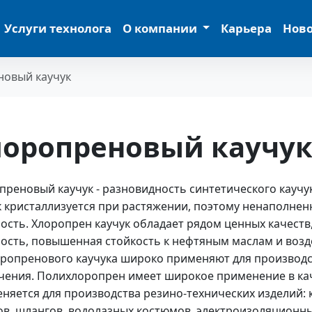
Услуги технолога
О компании
Карьера
Нов
новый каучук
лоропреновый каучу
преновый каучук - разновидность синтетического кауч
к кристаллизуется при растяжении, поэтому ненаполнен
ость. Хлоропрен каучук обладает рядом ценных качеств,
ость, повышенная стойкость к нефтяным маслам и возд
оропренового каучука широко применяют для производс
чения. Полихлоропрен имеет широкое применение в кач
няется для производства резино-технических изделий: 
ов, шлангов, водолазных костюмов, электроизоляционны