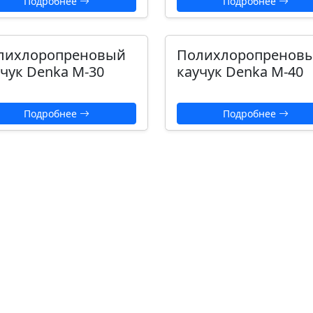
Подробнее
Подробнее
лихлоропреновый
Полихлоропренов
чук Denka М-30
каучук Denka М-40
Подробнее
Подробнее