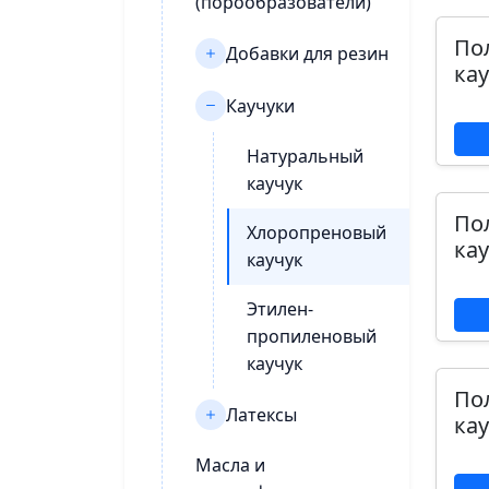
(порообразователи)
По
Добавки для резин
кау
Каучуки
Натуральный
каучук
По
Хлоропреновый
кау
каучук
Этилен-
пропиленовый
каучук
По
Латексы
кау
Масла и