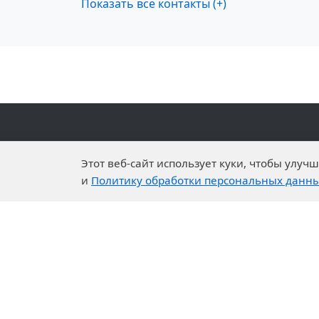
Показать все контакты (+)
Компания
Наш
Этот веб-сайт использует куки, чтобы улу
О нас
Научн
и
Политику обработки персональных данн
История компании
Экспе
Устойчивое развитие
Тенде
Ответственная забота
Сотру
Карьера и Вакансии
Парт
Контакты