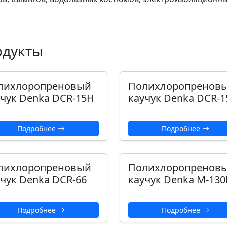
одукты
лихлоропреновый
Полихлоропренов
учук Denka DCR-15H
каучук Denka DCR-1
Подробнее
Подробнее
лихлоропреновый
Полихлоропренов
учук Denka DCR-66
каучук Denka M-13
Подробнее
Подробнее