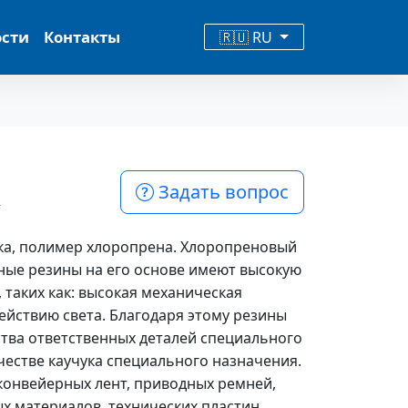
ости
Контакты
🇷🇺 RU
к
Задать вопрос
ука, полимер хлоропрена. Хлоропреновый
ные резины на его основе имеют высокую
 таких как: высокая механическая
ействию света. Благодаря этому резины
тва ответственных деталей специального
естве каучука специального назначения.
конвейерных лент, приводных ремней,
х материалов, технических пластин,