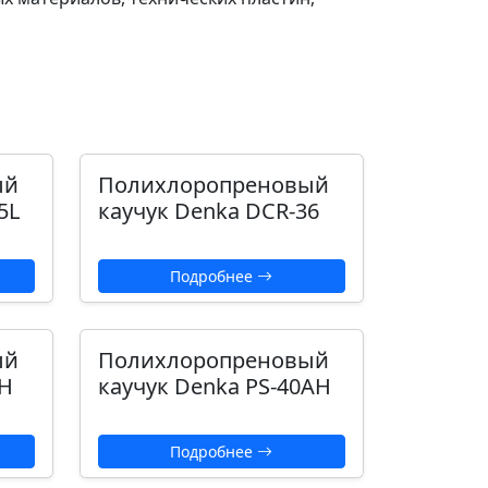
ый
Полихлоропреновый
5L
каучук Denka DCR-36
Подробнее
ый
Полихлоропреновый
0H
каучук Denka PS-40AH
Подробнее