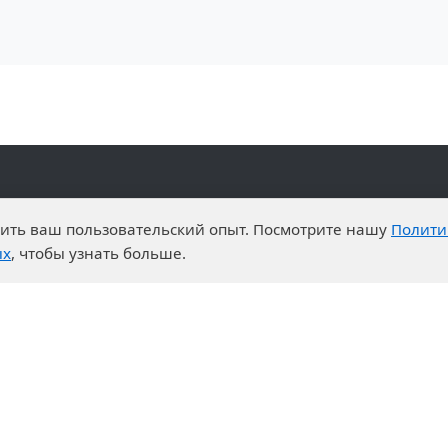
и преимущества
События
чшить ваш пользовательский опыт. Посмотрите нашу
Полити
о-технический центр
Новости
ых
, чтобы узнать больше.
ртная система
Календарь выставок
ры на закупки
дничество
неры