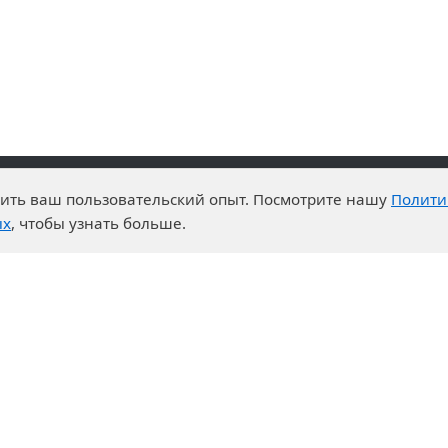
чшить ваш пользовательский опыт. Посмотрите нашу
Полити
advantages
Events
ых
, чтобы узнать больше.
enter
News
t System
Exhibition calendar
s for purchases
ration
ers