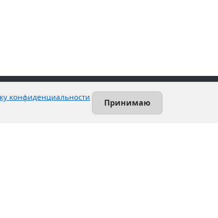
ку конфиденциальности
Принимаю
Contact
Leninsky prospekt, 140-L
Saint-Petersburg, Russia
+7 (812) 389-55-55
info@utsrus.com
All offices
Нашли ошибку?